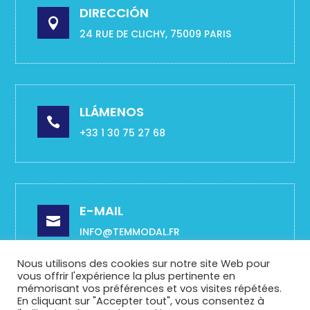
DIRECCIÓN

24 RUE DE CLICHY, 75009 PARIS
LLÁMENOS

+33 1 30 75 27 68
E-MAIL

INFO@TEMMODAL.FR
Nous utilisons des cookies sur notre site Web pour
vous offrir l'expérience la plus pertinente en
mémorisant vos préférences et vos visites répétées.
En cliquant sur "Accepter tout", vous consentez à