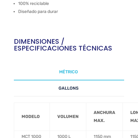
100% reciclable
Diseñado para durar
DIMENSIONES /
ESPECIFICACIONES TÉCNICAS
MÉTRICO
GALLONS
ANCHURA
LO
MODELO
..
VOLUMEN
MAX.
MA
MCT 1000
1000 L
1150 mm
115