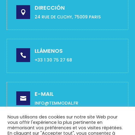
DIRECCIÓN

24 RUE DE CLICHY, 75009 PARIS
LLÁMENOS

+33 1 30 75 27 68
E-MAIL

INFO@TEMMODAL.FR
Nous utilisons des cookies sur notre site Web pour
vous offrir l'expérience la plus pertinente en
mémorisant vos préférences et vos visites répétées.
En cliquant sur "Accepter tout", vous consentez à