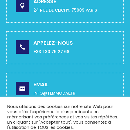
ADRESSE

24 RUE DE CLICHY, 75009 PARIS
APPELEZ-NOUS

+33 1 30 75 27 68
EMAIL

INFO@TEMMODAL.FR
Nous utilisons des cookies sur notre site Web pour
vous offrir l'expérience la plus pertinente en
mémorisant vos préférences et vos visites répétées.
En cliquant sur "Accepter tout", vous consentez à
© 2022 ALL RIGHTS RESERVED TEMMODAL –
l'utilisation de TOUS les cookies.