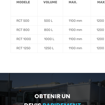
MODELE
..
VOLUME
MAX.
…..
MAX
RCT 500
500 L
1100 mm
1200
RCT 800
800 L
1100 mm
1200
RCT 1000
1000 L
1100 mm
1200
RCT 1250
1250 L
1100 mm
1200
OBTENIR UN