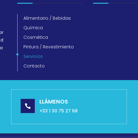
Alimentario / Bebidas
Química
ar
Cosmética
ad
Pintura / Revestimiento
ra
Servicios
Contacto
LLÁMENOS

+33 1 30 75 27 68